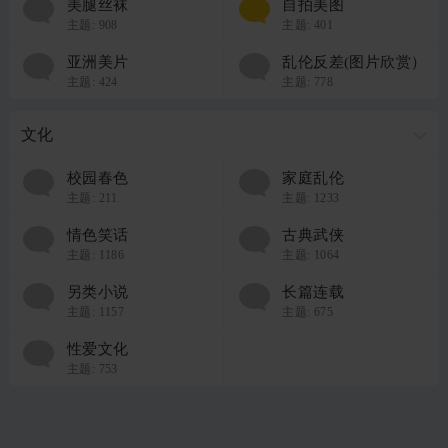
美腿丝袜
自拍美图
主题:
908
主题:
401
亚洲美片
乱伦反差(图片欣赏）
主题:
424
主题:
778
文化
校园春色
家庭乱伦
主题:
211
主题:
1233
情色笑话
古典武侠
主题:
1186
主题:
1064
另类小说
长篇连载
主题:
1157
主题:
675
性爱文化
主题:
753