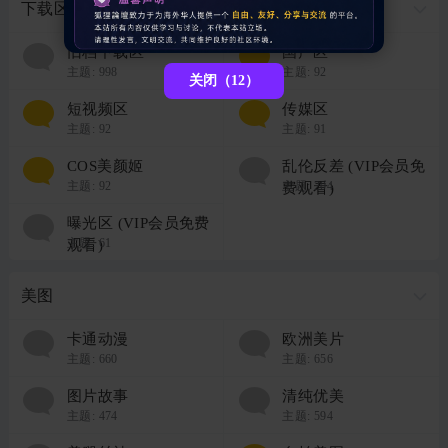
下载区
旧档下载区
国产区
主题:
998
主题:
92
关闭（12）
短视频区
传媒区
主题:
92
主题:
91
COS美颜姬
乱伦反差 (VIP会员免
主题:
92
主题:
204
费观看)
曝光区 (VIP会员免费
主题:
61
观看)
美图
卡通动漫
欧洲美片
主题:
660
主题:
656
图片故事
清纯优美
主题:
474
主题:
594