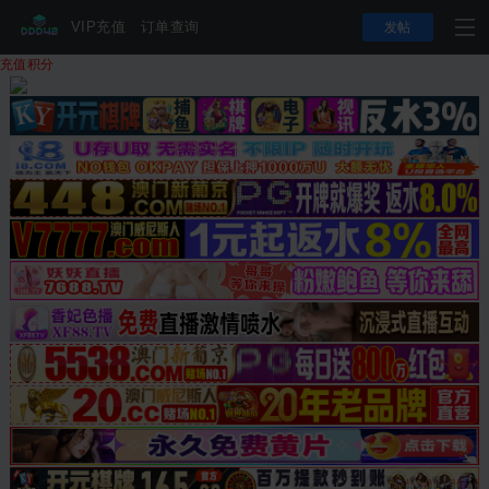
VIP充值
订单查询
发帖
充值积分